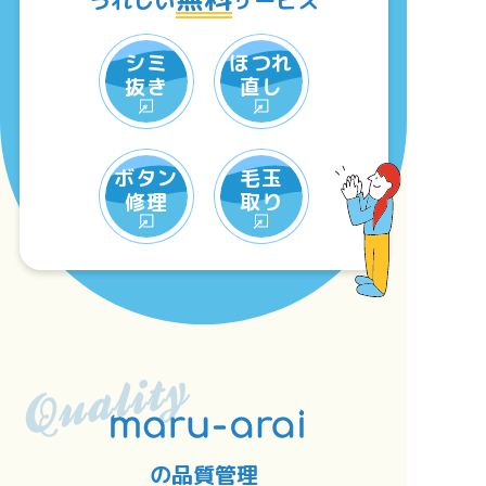
うれしい
サービス
シミ
ほつれ
抜き
直し
ボタン
毛玉
修理
取り
の品質管理